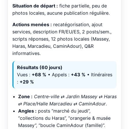
Situation de départ :
fiche partielle, peu de
photos locales, aucune publication régulière.
Actions menées :
recatégorisation, ajout
services, description FR/EU/ES, 2 posts/sem.,
scripts réponses, 12 photos locales (Massey,
Haras, Marcadieu, CaminAdour), Q&R
informatives.
Résultats (60 jours)
Vues :
+68 %
• Appels :
+43 %
• Itinéraires
:
+29 %
Zone :
Centre-ville
⇄
Jardin Massey
⇄
Haras
⇄
Place/Halle Marcadieu
⇄
CaminAdour
.
Angles :
posts “marché du jeudi”,
“collections du Haras”, “orangerie & musée
Massey”, “boucle CaminAdour (famille)”.