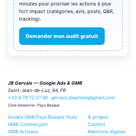
minutes pour prioriser les actions à plus
fort impact (catégories, avis, posts, Q&R,
tracking).
Demander mon audit gratuit
JB Gervais — Google Ads & GMB
Saint-Jean-de-Luz
,
64
,
FR
+33 6 79 72 27 58
·
gervais.jbaptiste@gmail.com
Zone desservie : Pays Basque
Guides GMB Pays Basque (hub)
À-propos
GMB Commerçant
Contact
GMB Artisans
Mentions légales