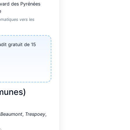
matiques vers les
it gratuit de 15
mmunes)
,
Beaumont
,
Trespoey
,
e
.