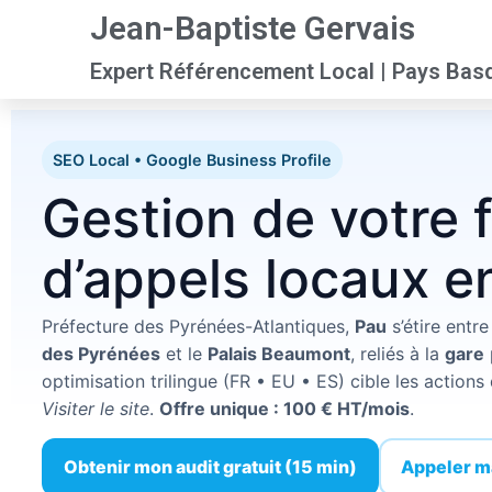
Jean-Baptiste Gervais
Expert Référencement Local | Pays Bas
SEO Local • Google Business Profile
Gestion de votre 
d’appels locaux e
Préfecture des Pyrénées-Atlantiques,
Pau
s’étire entre
des Pyrénées
et le
Palais Beaumont
, reliés à la
gare
optimisation trilingue (FR • EU • ES) cible les action
Visiter le site
.
Offre unique : 100 € HT/mois
.
Obtenir mon audit gratuit (15 min)
Appeler m