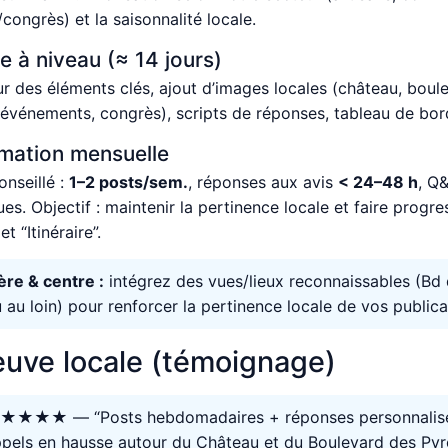
/congrès) et la saisonnalité locale.
e à niveau (≈ 14 jours)
ur des éléments clés, ajout d’images locales (château, boule
 (événements, congrès), scripts de réponses, tableau de bor
imation mensuelle
nseillé :
1–2 posts/sem.
, réponses aux avis
< 24–48 h
, Q
es. Objectif : maintenir la pertinence locale et faire progre
et “Itinéraire”.
re & centre :
intégrez des vues/lieux reconnaissables (Bd 
 au loin) pour renforcer la pertinence locale de vos publica
euve locale (témoignage)
★★★★ — “Posts hebdomadaires + réponses personnalisé
pels en hausse autour du Château et du Boulevard des Pyr