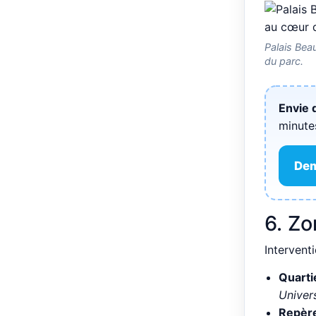
Palais Be
du parc.
Envie 
minute
Dem
6. Zo
Intervent
Quartie
Univer
Repère