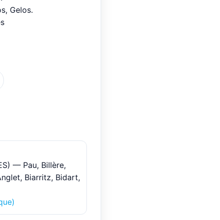
os, Gelos.
S) — Pau, Billère,
glet, Biarritz, Bidart,
que)