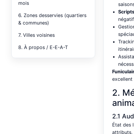
mois
saison
Script
6. Zones desservies (quartiers
négatif
& communes)
Gestio
spécia
7. Villes voisines
Tracki
8. À propos / E-E-A-T
itinérai
Assist
nécess
Funiculair
excellent 
2. M
anima
2.1 Aud
État des 
attributs