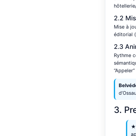
hôtellerie
2.2 Mis
Mise à jo
éditorial
2.3 An
Rythme co
sémantiqu
“Appeler” 
Belvédè
d’Ossau
3. Pr
★
ap