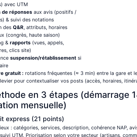
s) avec UTM
s de réponses
aux avis (positifs /
s) & suivi des notations
n des
Q&R
, attributs, horaires
ux (congrès, haute saison)
ng &
rapports
(vues, appels,
res, clics site)
ance
suspension/rétablissement
si
aire
e gratuit :
rotations fréquentes (≈ 3 min) entre la gare et l
levier pour contextualiser vos posts (accès, horaires, itinéra
éthode en 3 étapes (démarrage 1
tion mensuelle)
it express (21 points)
lieux : catégories, services, description, cohérence NAP, avi
, suivi UTM. Priorisation selon votre secteur (artisans, com