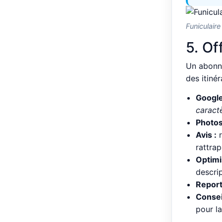
Funiculaire
5. Of
Un abonn
des itiné
Google
caract
Photos
Avis :
r
rattra
Optimi
descrip
Report
Conseil
pour l