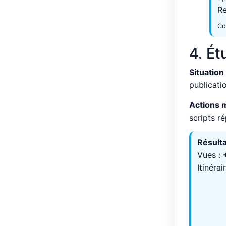
Re
Co
4. Ét
Situation
publicati
Actions 
scripts r
Résulta
Vues :
Itinérai