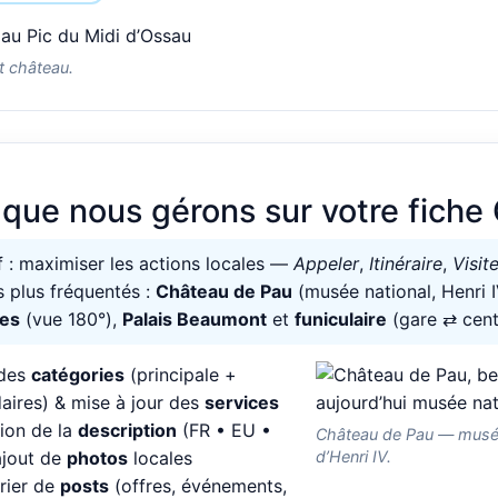
t château.
 que nous gérons sur votre fiche
f : maximiser les actions locales —
Appeler
,
Itinéraire
,
Visite
es plus fréquentés :
Château de Pau
(musée national, Henri 
es
(vue 180°),
Palais Beaumont
et
funiculaire
(gare ⇄ cent
 des
catégories
(principale +
aires) & mise à jour des
services
ion de la
description
(FR • EU •
Château de Pau — musée
ajout de
photos
locales
d’Henri IV.
rier de
posts
(offres, événements,