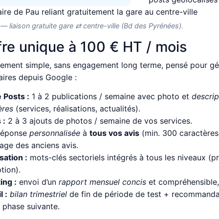
 — liaison gratuite gare ⇄ centre-ville (Bd des Pyrénées).
fre unique à 100 € HT / mois
ement simple, sans engagement long terme, pensé pour gén
raires depuis Google :
 Posts :
1 à 2 publications / semaine avec photo et
descrip
ères
(services, réalisations, actualités).
 :
2 à 3 ajouts de photos / semaine de vos services.
éponse
personnalisée
à
tous vos avis
(min. 300 caractère
page des anciens avis.
sation :
mots-clés sectoriels intégrés à tous les niveaux (pr
tion).
ing :
envoi d’un
rapport mensuel concis
et compréhensible, 
 :
bilan trimestriel
de fin de période de test + recommanda
a phase suivante.