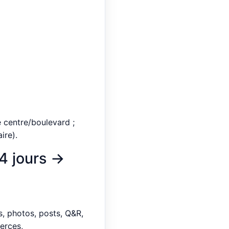
e centre/boulevard ;
ire).
4 jours →
s, photos, posts, Q&R,
merces,