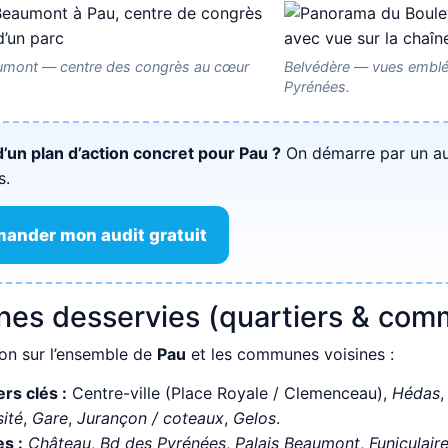
aumont — centre des congrès au cœur
Belvédère — vues emblé
Pyrénées.
d’un plan d’action concret pour Pau ?
On démarre par un aud
s.
ander mon audit gratuit
nes desservies (quartiers & co
ion sur l’ensemble de
Pau
et les communes voisines :
rs clés :
Centre-ville (Place Royale / Clemenceau),
Hédas
sité
,
Gare
,
Jurançon / coteaux
,
Gelos
.
s :
Château
,
Bd des Pyrénées
,
Palais Beaumont
,
Funiculair