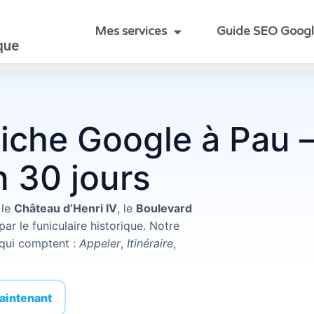
Mes services
Guide SEO Goog
que
fiche Google à Pau 
n 30 jours
 le
Château d’Henri IV
, le
Boulevard
par le funiculaire historique. Notre
s qui comptent :
Appeler
,
Itinéraire
,
aintenant