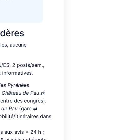
édères
ales, aucune
U/ES, 2 posts/sem.,
 informatives.
des Pyrénées
⇄
Château de Pau
⇄
entre des congrès).
e de Pau
(gare ⇄
ilité/itinéraires dans
 aux avis < 24 h ;
 & visuels cohérents.