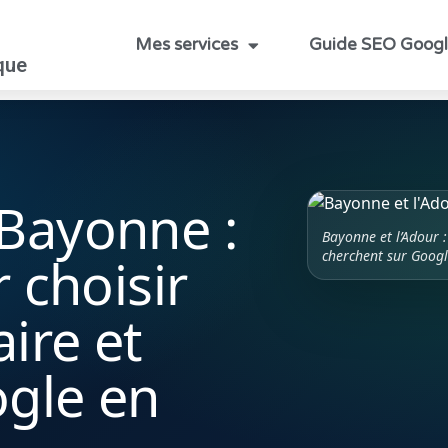
Mes services
Guide SEO Goog
que
Bayonne :
Bayonne et l’Adour :
cherchent sur Googl
 choisir
ire et
gle en