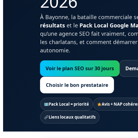
2026
À Bayonne, la bataille commerciale s
résultats
et le
Pack Local Google M
qu’une agence SEO fait vraiment, co
les charlatans, et comment démarrer
autonomie.
Voir le plan SEO sur 30 jours
Dema
Choisir le bon prestataire
Pack Local = priorité
Avis + NAP cohére
Liens locaux qualitatifs